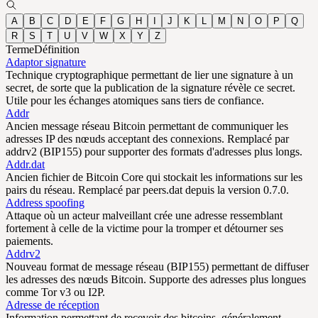
A
B
C
D
E
F
G
H
I
J
K
L
M
N
O
P
Q
R
S
T
U
V
W
X
Y
Z
Terme
Définition
Adaptor signature
Technique cryptographique permettant de lier une signature à un
secret, de sorte que la publication de la signature révèle ce secret.
Utile pour les échanges atomiques sans tiers de confiance.
Addr
Ancien message réseau Bitcoin permettant de communiquer les
adresses IP des nœuds acceptant des connexions. Remplacé par
addrv2 (BIP155) pour supporter des formats d'adresses plus longs.
Addr.dat
Ancien fichier de Bitcoin Core qui stockait les informations sur les
pairs du réseau. Remplacé par peers.dat depuis la version 0.7.0.
Address spoofing
Attaque où un acteur malveillant crée une adresse ressemblant
fortement à celle de la victime pour la tromper et détourner ses
paiements.
Addrv2
Nouveau format de message réseau (BIP155) permettant de diffuser
les adresses des nœuds Bitcoin. Supporte des adresses plus longues
comme Tor v3 ou I2P.
Adresse de réception
Information permettant de recevoir des bitcoins, généralement